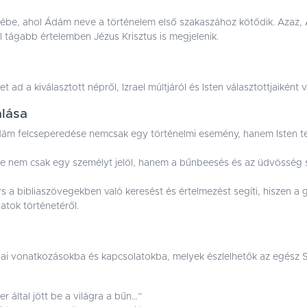
ébe, ahol Ádám neve a történelem első szakaszához kötődik. Azaz, 
ül tágabb értelemben Jézus Krisztus is megjelenik.
d a kiválasztott népről, Izrael múltjáról és Isten választottjaiként v
alása
dám felcseperedése nemcsak egy történelmi esemény, hanem Isten te
e nem csak egy személyt jelöl, hanem a bűnbeesés és az üdvösség
 a bibliaszövegekben való keresést és értelmezést segíti, hiszen a 
atok történetéről.
ibliai vonatkozásokba és kapcsolatokba, melyek észlelhetők az egész 
 által jött be a világra a bűn…”