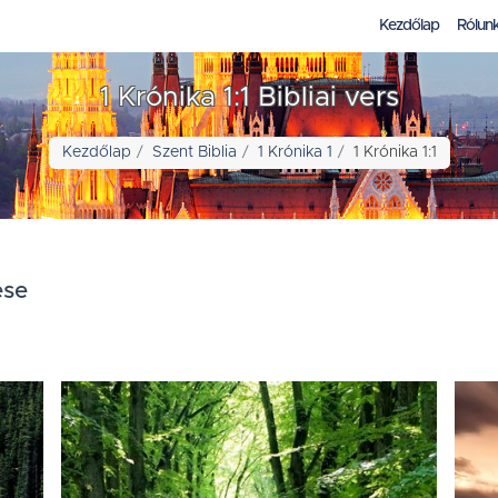
Kezdőlap
Rólun
1 Krónika 1:1 Bibliai vers
Kezdőlap
Szent Biblia
1 Krónika 1
1 Krónika 1:1
ése