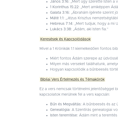
János 3:16:
„Mert úgy szerette Isten a v
1 Korinthus 15:22:
„Mert amiképpen Ádám 
Galata 3:16:
„Ábrahám ígérete szerint jö
Máté 1:1:
„Jézus Krisztus nemzetségtábl
Hebreus 7:14:
„Mert tudjuk, hogy a mi 
Lukács 3:38:
„Ádám, aki Isten fia.”
Keresések és Kapcsolódások
Mivel a 1 Krónikák 1:1 kiemelkedően fontos b
Miért fontos Ádám szerepe az üdvössé
Milyen más verseket találhatunk, amel
Hogyan kapcsolódik a bűnbeesés tört
Bibliai Vers Értelmezés és Témakörök
Ez a vers nemcsak történelmi jelentőséggel bí
kapcsolatok merülnek fel a vers kapcsán:
Bűn és Megváltás:
A bűnbeesés és az üd
Genealógia:
A Szentírás genealogiai v
Isten teremtése:
Ádám mint a teremtés 