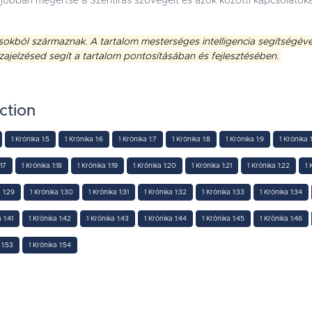
jobban megértse a Szentírás szövegeit és azok közötti kapcsolatokat
sokból származnak. A tartalom mesterséges intelligencia segítségével l
szajelzésed segít a tartalom pontosításában és fejlesztésében.
ction
1 Krónika 1:5
1 Krónika 1:6
1 Krónika 1:7
1 Krónika 1:8
1 Krónika 1:9
1 Krónika 1
:17
1 Krónika 1:18
1 Krónika 1:19
1 Krónika 1:20
1 Krónika 1:21
1 Krónika 1:22
1 
 1:29
1 Krónika 1:30
1 Krónika 1:31
1 Krónika 1:32
1 Krónika 1:33
1 Krónika 1:34
 1:41
1 Krónika 1:42
1 Krónika 1:43
1 Krónika 1:44
1 Krónika 1:45
1 Krónika 1:46
 1:53
1 Krónika 1:54