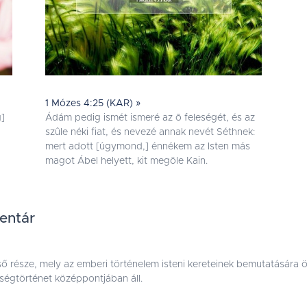
1 Mózes 4:25 (KAR) »
g]
Ádám pedig ismét ismeré az õ feleségét, és az
szûle néki fiat, és nevezé annak nevét Séthnek:
mert adott [úgymond,] énnékem az Isten más
magot Ábel helyett, kit megöle Kain.
mentár
ső része, mely az emberi történelem isteni kereteinek bemutatására 
sségtörténet középpontjában áll.