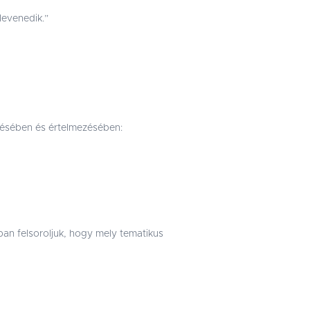
levenedik.”
rtésében és értelmezésében:
ban felsoroljuk, hogy mely tematikus