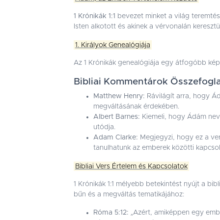
1 Krónikák 1:1
bevezet minket a világ teremtés
Isten alkotott és akinek a vérvonalán kereszt
1. Királyok Genealógiája
Az 1 Krónikák genealógiája egy átfogóbb képet a
Bibliai Kommentárok Összefogl
Matthew Henry:
Rávilágít arra, hogy Á
megváltásának érdekében.
Albert Barnes:
Kiemeli, hogy Ádám nev
utódja.
Adam Clarke:
Megjegyzi, hogy ez a vers
tanulhatunk az emberek közötti kapcsol
Bibliai Vers Értelem és Kapcsolatok
1 Krónikák 1:1 mélyebb betekintést nyújt a b
bűn és a megváltás tematikájához:
Róma 5:12:
„Azért, amiképpen egy ember