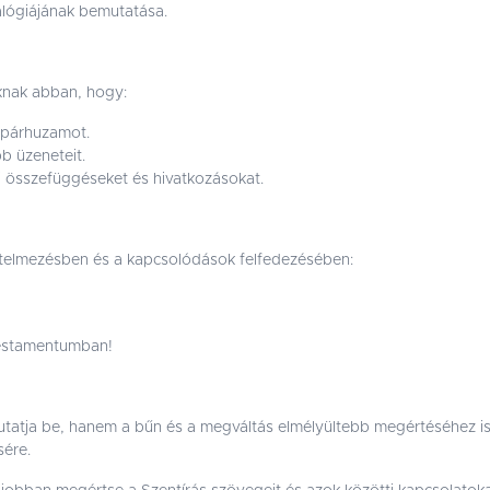
alógiájának bemutatása.
óknak abban, hogy:
 párhuzamot.
b üzeneteit.
i összefüggéseket és hivatkozásokat.
értelmezésben és a kapcsolódások felfedezésében:
 testamentumban!
utatja be, hanem a bűn és a megváltás elmélyültebb megértéséhez is
sére.