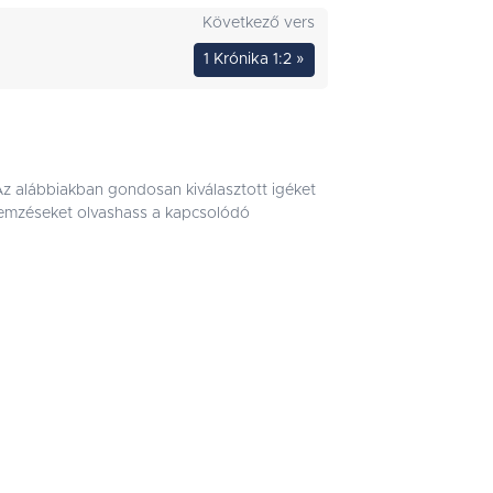
Következő vers
1 Krónika 1:2 »
 Az alábbiakban gondosan kiválasztott igéket
 elemzéseket olvashass a kapcsolódó