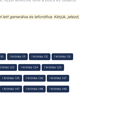
, ezzel lehetővé téve a bölcs és tudatos
ett generálva és lefordítva. Kérjük, jelezd,
:10
1 Krónika 1:11
1 Krónika 1:12
1 Krónika 1:13
Krónika 1:23
1 Krónika 1:24
1 Krónika 1:25
1 Krónika 1:35
1 Krónika 1:36
1 Krónika 1:37
1 Krónika 1:47
1 Krónika 1:48
1 Krónika 1:49