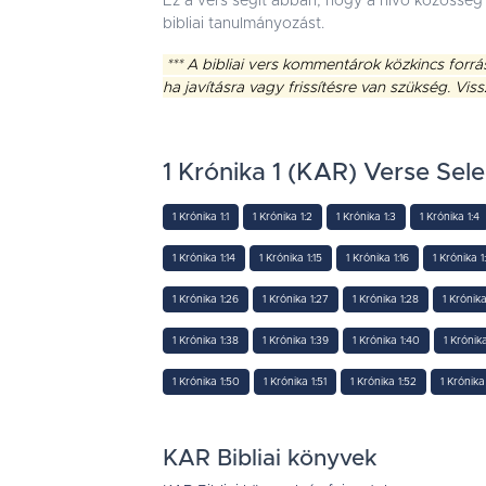
Ez a vers segít abban, hogy a hívő közösség 
bibliai tanulmányozást.
*** A bibliai vers kommentárok közkincs forrá
ha javításra vagy frissítésre van szükség. Vis
1 Krónika 1 (KAR) Verse Sele
1 Krónika 1:1
1 Krónika 1:2
1 Krónika 1:3
1 Krónika 1:4
1 Krónika 1:14
1 Krónika 1:15
1 Krónika 1:16
1 Krónika 1
1 Krónika 1:26
1 Krónika 1:27
1 Krónika 1:28
1 Krónika
1 Krónika 1:38
1 Krónika 1:39
1 Krónika 1:40
1 Krónika
1 Krónika 1:50
1 Krónika 1:51
1 Krónika 1:52
1 Krónika
KAR Bibliai könyvek