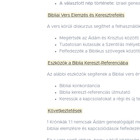
A választott nép története:
Izrael gene
Bibliai Vers Elemzés és Keresztrefelés
A vers körüli diskurzus segíthet a felhasznál
Megértsék az Ádám és Krisztus közötti
Tudatosan kutassák a Szentírás mélyeb
Felfedezzék a Biblikus szövegek között
Eszközök a Biblia Kereszt-Referenciába
Az alábbi eszközök segítenek a Bibliai vers 
Bibliai konkordancia
Biblia kereszt-referenciás útmutató
Keressük a kapcsolatokat a régi és új
Következtetések
1 Krónikák 1:1 nemcsak Ádám genealógiáját m
bibliai elemzésre és kapcsolódások felfedezé