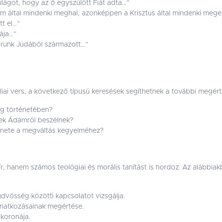
ilágot, hogy az ő egyszülött Fiát adta…”
által mindenki meghal, azonképpen a Krisztus által mindenki mege
tt el…”
ája…”
Urunk Júdából származott…”
ibliai vers, a következő típusú keresések segíthetnek a további megé
g történetében?
yek Ádámról beszélnek?
énete a megváltás kegyelméhez?
r, hanem számos teológiai és morális tanítást is hordoz. Az alábbiak
vösség közötti kapcsolatot vizsgálja.
onatkozásainak megértése.
koronája.