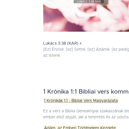
Lukács 3:38 (KAR) »
[Ez] Énósé, [ez] Sethé, [ez] Ádámé, [ez pedi
az Istené.
1 Krónika 1:1 Bibliai vers kom
1 Krónikák 1:1 - Bibliai Vers Magyarázata
Ez a vers a Biblia Genealógiai szakaszának el
ember első atyját, aki a teremtés és az üdvö
Ádám, az Emberi Történelem Kezdete