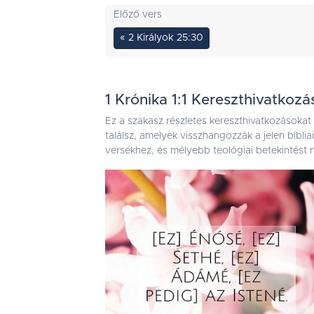
Előző vers
« 2 Királyok 25:30
1 Krónika 1:1 Kereszthivatkozá
Ez a szakasz részletes kereszthivatkozásokat
találsz, amelyek visszhangozzák a jelen bibli
versekhez, és mélyebb teológiai betekintést n