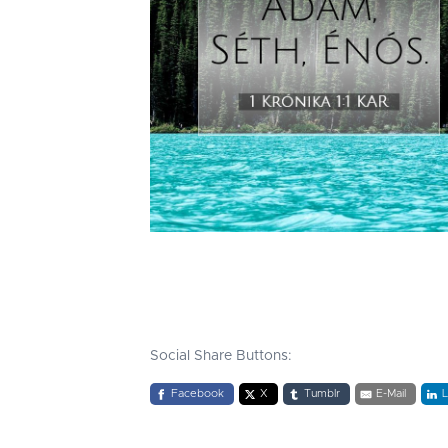
Social Share Buttons:
Facebook
X
Tumblr
E-Mail
L