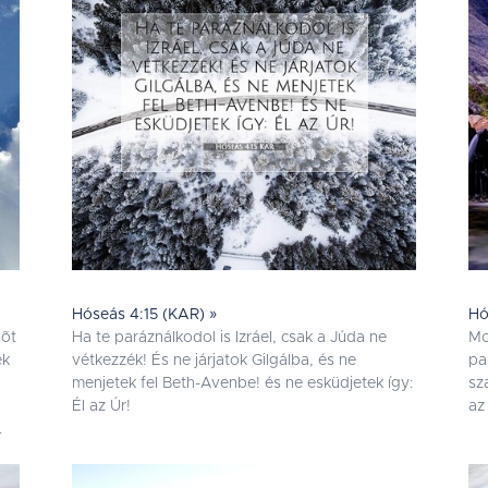
Hóseás 4:15 (KAR) »
Hó
sõt
Ha te paráználkodol is Izráel, csak a Júda ne
Mo
ék
vétkezzék! És ne járjatok Gilgálba, és ne
pa
menjetek fel Beth-Avenbe! és ne esküdjetek így:
sz
Él az Úr!
az
.