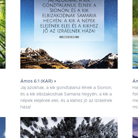
Ámos 6:1 (KAR) »
Ám
Jaj azoknak, a kik gondtalanul élnek a Sionon,
Ha
és a kik elbizakodnak Samaria hegyén; a kik a
fe
népek elejének elei, és a kikhez jõ az Izráelnek
me
háza!
mo