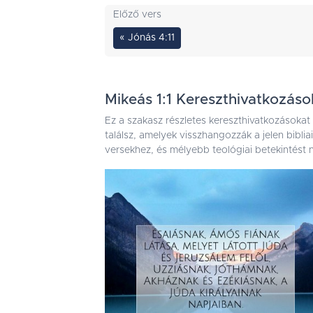
Előző vers
« Jónás 4:11
Mikeás 1:1 Kereszthivatkozáso
Ez a szakasz részletes kereszthivatkozásokat
találsz, amelyek visszhangozzák a jelen bibli
versekhez, és mélyebb teológiai betekintést n