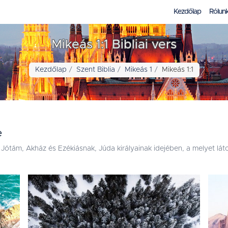
Kezdőlap
Rólun
Mikeás 1:1 Bibliai vers
Kezdőlap
Szent Biblia
Mikeás 1
Mikeás 1:1
e
 Jótám, Akház és Ezékiásnak, Júda királyainak idejében, a melyet láto