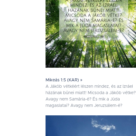
Mikeás 1:5 (KAR) »
A Jákób vétkéért lészen mindez, és az Izráel
házának bûnei miatt! Micsoda a Jákób vétke?
Avagy nem Samária-é? És mik a Júda
magaslatai? Avagy nem Jeruzsálem-é?