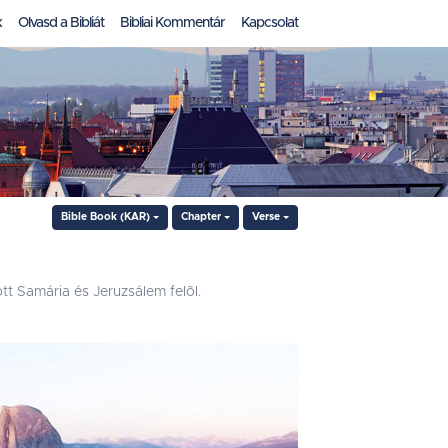
k
Olvasd a Bibliát
Bibliai Kommentár
Kapcsolat
Bible Book (KAR)
Chapter
Verse
tt Samária és Jeruzsálem felõl.