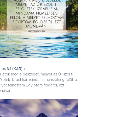
os 3:1 (KAR) »
lljátok meg e beszédet, melyet az Úr szól ti
lõletek, Izráel fiai; mindama nemzetség felõl, a
lyet felhoztam Égyiptom földérõl, ezt
ndván: