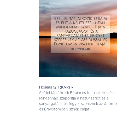
Hóseás 12:1 (KAR) »
Széllel táplálkozik Efraim és fut a keleti szél u
Mindennap szaporítja a hazugságot és a
sanyargatást, és frigyet szereznek az Assirus
és Égyiptomba visznek olajat.