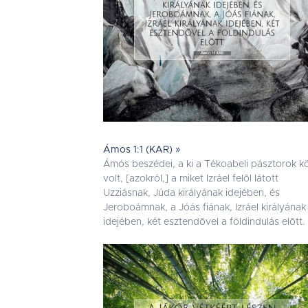
Ámos 1:1 (KAR) »
Ámós beszédei, a ki a Tékoabeli pásztorok k
volt, [azokról,] a miket Izráel felõl látott
Uzziásnak, Júda királyának idejében, és
Jeroboámnak, a Jóás fiának, Izráel királyának
idejében, két esztendõvel a földindulás elõtt.