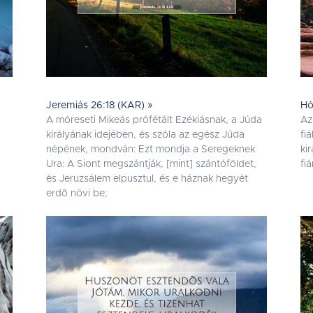
Jeremiás 26:18 (KAR) »
Hó
A móreseti Mikeás prófétált Ezékiásnak, a Júda
Az
királyának idejében, és szóla az egész Júda
fi
népének, mondván: Ezt mondja a Seregeknek
ki
Ura: A Siont megszántják, [mint] szántóföldet,
fi
és Jeruzsálem elpusztul, és e háznak hegyét
erdõ növi be;