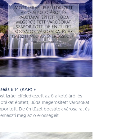
seás 8:14 (KAR) »
st Izráel elfeledkezett az õ alkotójáról és
lotákat épített; Júda megerõsített városokat
aporított. De én tüzet bocsátok városaira, és
 emészti meg az õ erõsségeit.