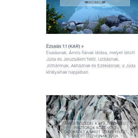
Ézsaiás 1:1 (KAR) »
Ésaiásnak, Ámós fiának látása, melyet látott
Júda és Jeruzsálem felõl, Uzziásnak,
Jóthámnak, Akháznak és Ezékiásnak, a Júda
királyainak napjaiban.