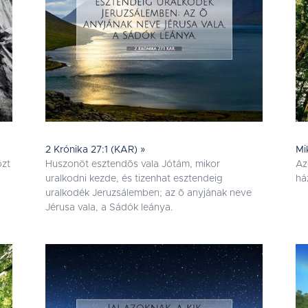
2 Krónika 27:1 (KAR) »
Mi
özt
Huszonöt esztendõs vala Jótám, mikor
Az
uralkodni kezde, és tizenhat esztendeig
há
uralkodék Jeruzsálemben; az õ anyjának neve
Jérusa vala, a Sádók leánya.