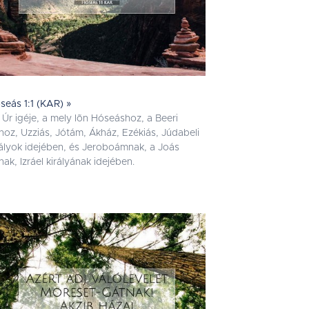
seás 1:1 (KAR) »
 Úr igéje, a mely lõn Hóseáshoz, a Beeri
ához, Uzziás, Jótám, Ákház, Ezékiás, Júdabeli
rályok idejében, és Jeroboámnak, a Joás
ának, Izráel királyának idejében.