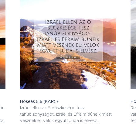
Hóseás 5:5 (KAR) »
Hó
tán.
Izráel ellen az õ büszkesége tesz
Re
tanúbizonyságot, Izráel és Efraim bûneik miatt
va
sal
vesznek el; velök együtt Júda is elvész.
fer