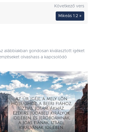
Következő vers
Mikeás 1:2 »
 Az alábbiakban gondosan kiválasztott igéket
 elemzéseket olvashass a kapcsolódó