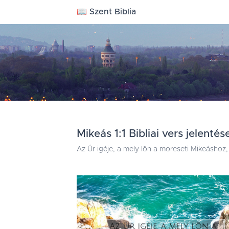
📖 Szent Biblia
Mikeás 1:1 Bibliai vers jelentés
Az Úr igéje, a mely lõn a moreseti Mikeáshoz,