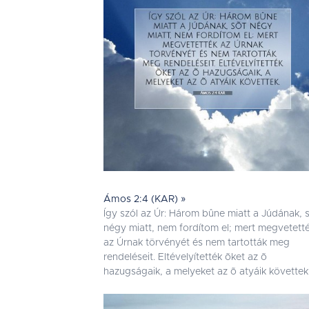
Ámos 2:4 (KAR) »
Így szól az Úr: Három bûne miatt a Júdának, 
négy miatt, nem fordítom el; mert megvetett
az Úrnak törvényét és nem tartották meg
rendeléseit. Eltévelyítették õket az õ
hazugságaik, a melyeket az õ atyáik követtek