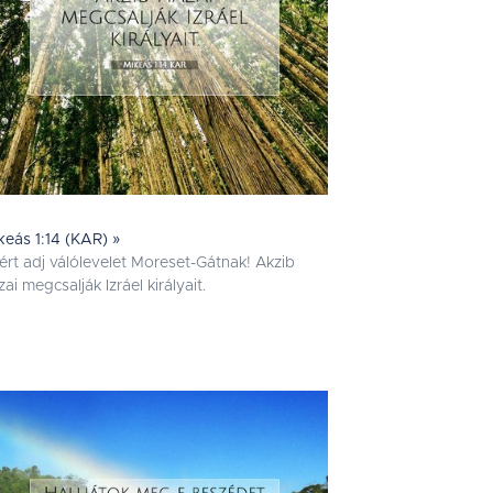
keás 1:14 (KAR) »
ért adj válólevelet Moreset-Gátnak! Akzib
zai megcsalják Izráel királyait.