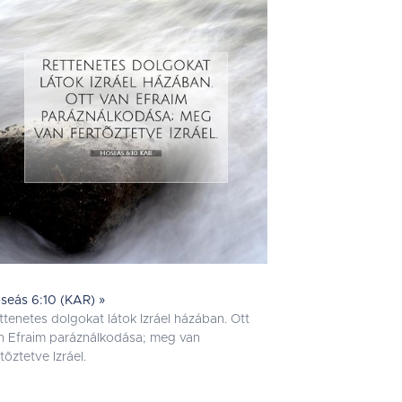
seás 6:10 (KAR) »
ttenetes dolgokat látok Izráel házában. Ott
n Efraim paráználkodása; meg van
tõztetve Izráel.