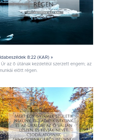
ldabeszédek 8:22 (KAR) »
 Úr az õ útának kezdetéül szerzett engem; az
munkái elõtt régen.