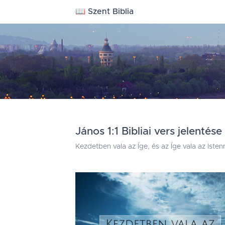
📖 Szent Biblia
János 1:1 Bibliai vers jelentése
Kezdetben vala az Íge, és az Íge vala az Istenné