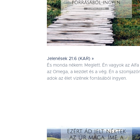
Jelenések 21:6 (KAR) »
És monda nékem: Meglett. Én vagyok az Alfa
az Omega, a kezdet és a vég. Én a szomjazó
adok az élet vizének forrásából ingyen.