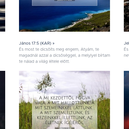
János 17:5 (KAR) »
Je
És most te dicsõíts meg engem, Atyám, te
És
magadnál azzal a dicsõséggel, a melylyel bírtam
ne
te nálad a világ létele elõtt.