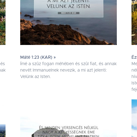
Máté 1:23 (KAR) »
Éz
 és
Ímé a szûz fogan méhében és szûl fiat, és annak
Me
nak
nevét Immanuelnek nevezik, a mi azt jelenti:
né
Velünk az Isten.
hí
Is
fe