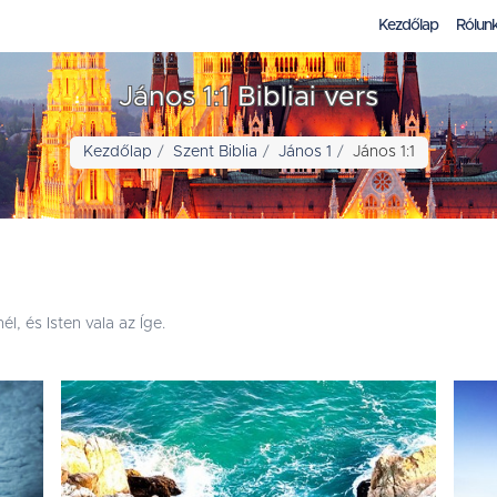
Kezdőlap
Rólun
János 1:1 Bibliai vers
Kezdőlap
Szent Biblia
János 1
János 1:1
l, és Isten vala az Íge.