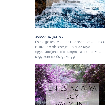
János 1:14 (KAR) »
És az Íge testté lett és lakozék mi közöttünk (
láttuk az õ dicsõségét, mint az Atya
egyszülöttjének dicsõségét), a ki teljes vala
kegyelemmel és igazsággal.