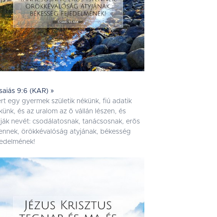
saiás 9:6 (KAR) »
rt egy gyermek születik nékünk, fiú adatik
künk, és az uralom az õ vállán lészen, és
vják nevét: csodálatosnak, tanácsosnak, erõs
tennek, örökkévalóság atyjának, békesség
jedelmének!