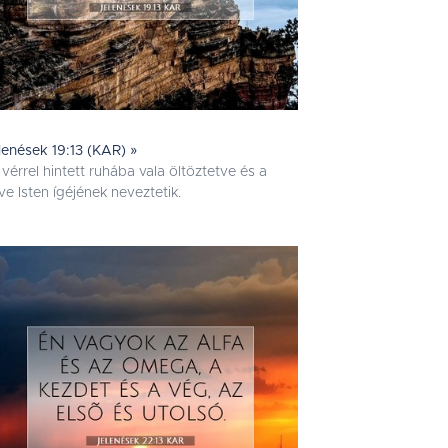
lenések 19:13 (KAR) »
 vérrel hintett ruhába vala öltöztetve és a
ve Isten ígéjének neveztetik.