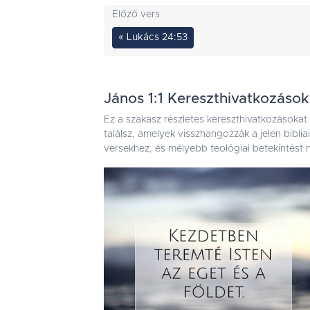
Előző vers
« Lukács 24:53
János 1:1 Kereszthivatkozások
Ez a szakasz részletes kereszthivatkozásokat
találsz, amelyek visszhangozzák a jelen bibli
versekhez, és mélyebb teológiai betekintést n