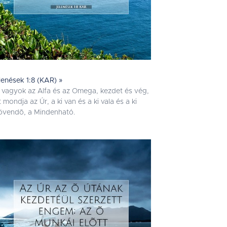
lenések 1:8 (KAR) »
 vagyok az Alfa és az Omega, kezdet és vég,
t mondja az Úr, a ki van és a ki vala és a ki
jövendõ, a Mindenható.