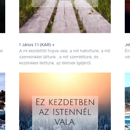
1 János 1:1 (KAR) »
Je
ne
A mi kezdettõl fogva vala, a mit hallottunk, a mit
Én
szemeinkkel láttunk , a mit szemléltünk, és
vé
kezeinkkel illettünk, az életnek Ígéjérõl.