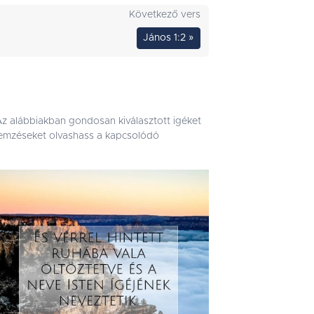
Következő vers
János 1:2 »
 Az alábbiakban gondosan kiválasztott igéket
 elemzéseket olvashass a kapcsolódó