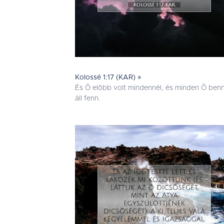
Kolossé 1:17 (KAR) »
És Õ elõbb volt mindennél, és minden Õ ben
áll fenn.