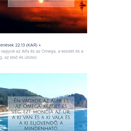
lenések 22:13 (KAR) »
 vagyok az Alfa és az Omega, a kezdet és a
g, az elsõ és utolsó.