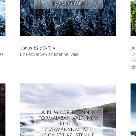
János 1:2 (KAR) »
Je
és
Ez kezdetben az Istennél vala.
Én
ez
el