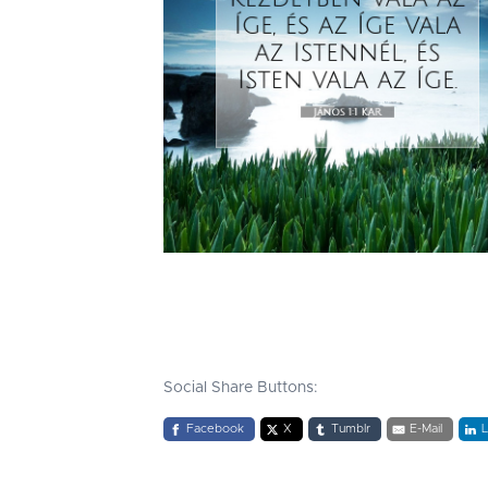
Social Share Buttons:
Facebook
X
Tumblr
E-Mail
L