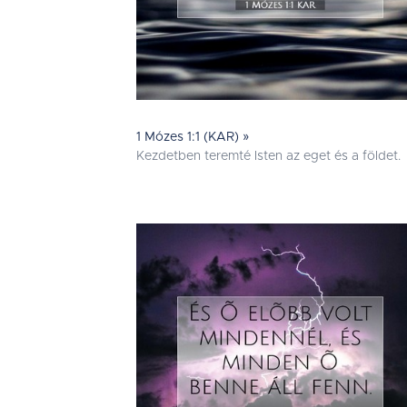
1 Mózes 1:1 (KAR) »
Kezdetben teremté Isten az eget és a földet.