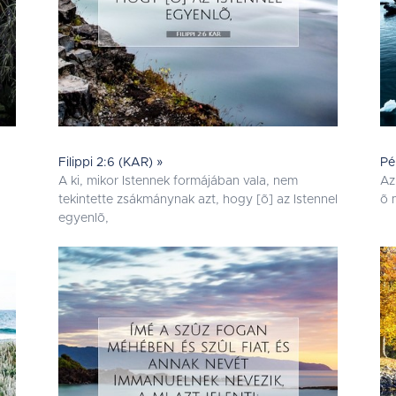
Filippi 2:6 (KAR) »
Pé
A ki, mikor Istennek formájában vala, nem
Az
tekintette zsákmánynak azt, hogy [õ] az Istennel
õ 
egyenlõ,