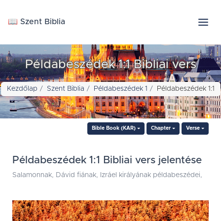
📖 Szent Biblia
Példabeszédek 1:1 Bibliai vers
Kezdőlap
Szent Biblia
Példabeszédek 1
Példabeszédek 1:1
Bible Book (KAR)
Chapter
Verse
Példabeszédek 1:1 Bibliai vers jelentése
Salamonnak, Dávid fiának, Izráel királyának példabeszédei,