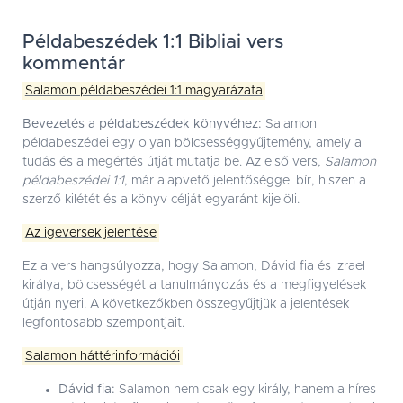
Példabeszédek 1:1 Bibliai vers
kommentár
Salamon példabeszédei 1:1 magyarázata
Bevezetés a példabeszédek könyvéhez:
Salamon
példabeszédei egy olyan bölcsességgyűjtemény, amely a
tudás és a megértés útját mutatja be. Az első vers,
Salamon
példabeszédei 1:1
, már alapvető jelentőséggel bír, hiszen a
szerző kilétét és a könyv célját egyaránt kijelöli.
Az igeversek jelentése
Ez a vers hangsúlyozza, hogy Salamon, Dávid fia és Izrael
királya, bölcsességét a tanulmányozás és a megfigyelések
útján nyeri. A következőkben összegyűjtjük a jelentések
legfontosabb szempontjait.
Salamon háttérinformációi
Dávid fia:
Salamon nem csak egy király, hanem a híres