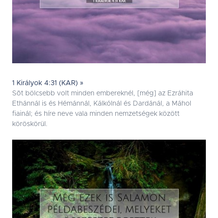
1 Királyok 4:31 (KAR) »
Sõt bölcsebb volt minden embereknél, [még] az Ezráhita
Ethánnál is és Hémánnál, Kálkólnál és Dardánál, a Máhol
fiainál; és híre neve vala minden nemzetségek között
köröskörül.