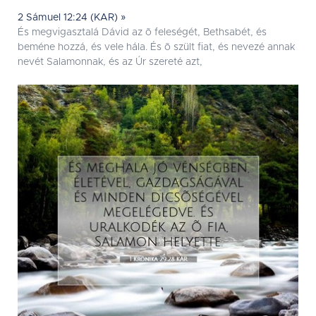
2 Sámuel 12:24 (KAR) »
És megvigasztalá Dávid az õ feleségét, Bethsabét, és
beméne hozzá, és vele hála. És õ szült fiat, és nevezé annak
nevét Salamonnak, és az Úr szereté azt,