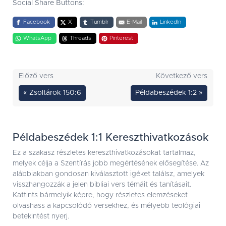
Social Share Buttons:
Facebook
X
Tumblr
E-Mail
LinkedIn
WhatsApp
Threads
Pinterest
Előző vers
Következő vers
« Zsoltárok 150:6
Példabeszédek 1:2 »
Példabeszédek 1:1 Kereszthivatkozások
Ez a szakasz részletes kereszthivatkozásokat tartalmaz,
melyek célja a Szentírás jobb megértésének elősegítése. Az
alábbiakban gondosan kiválasztott igéket találsz, amelyek
visszhangozzák a jelen bibliai vers témáit és tanításait.
Kattints bármelyik képre, hogy részletes elemzéseket
olvashass a kapcsolódó versekhez, és mélyebb teológiai
betekintést nyerj.