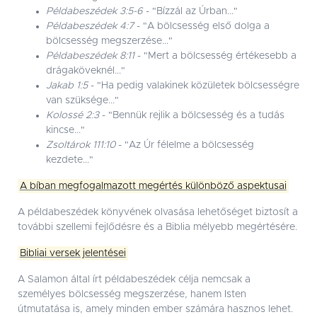
Példabeszédek 3:5-6
- "Bízzál az Úrban..."
Példabeszédek 4:7
- "A bölcsesség első dolga a
bölcsesség megszerzése..."
Példabeszédek 8:11
- "Mert a bölcsesség értékesebb a
drágaköveknél..."
Jakab 1:5
- "Ha pedig valakinek közületek bölcsességre
van szüksége..."
Kolossé 2:3
- "Bennük rejlik a bölcsesség és a tudás
kincse..."
Zsoltárok 111:10
- "Az Úr félelme a bölcsesség
kezdete..."
A bíban megfogalmazott megértés különböző aspektusai
A példabeszédek könyvének olvasása lehetőséget biztosít a
további szellemi fejlődésre és a Biblia mélyebb megértésére.
Bibliai versek jelentései
A Salamon által írt példabeszédek célja nemcsak a
személyes bölcsesség megszerzése, hanem Isten
útmutatása is, amely minden ember számára hasznos lehet.