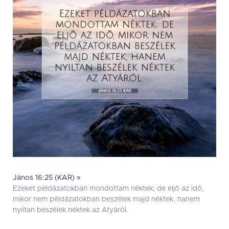
János 16:25 (KAR) »
Ezeket példázatokban mondottam néktek; de eljõ az idõ,
mikor nem példázatokban beszélek majd néktek, hanem
nyiltan beszélek néktek az Atyáról.