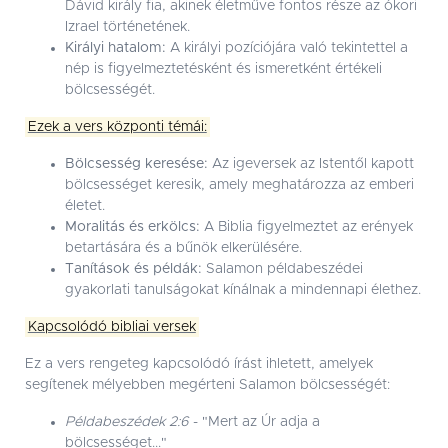
Dávid király fia, akinek életműve fontos része az ókori
Izrael történetének.
Királyi hatalom:
A királyi pozíciójára való tekintettel a
nép is figyelmeztetésként és ismeretként értékeli
bölcsességét.
Ezek a vers központi témái:
Bölcsesség keresése:
Az igeversek az Istentől kapott
bölcsességet keresik, amely meghatározza az emberi
életet.
Moralitás és erkölcs:
A Biblia figyelmeztet az erények
betartására és a bűnök elkerülésére.
Tanítások és példák:
Salamon példabeszédei
gyakorlati tanulságokat kínálnak a mindennapi élethez.
Kapcsolódó bibliai versek
Ez a vers rengeteg kapcsolódó írást ihletett, amelyek
segítenek mélyebben megérteni Salamon bölcsességét:
Példabeszédek 2:6
- "Mert az Úr adja a
bölcsességet..."