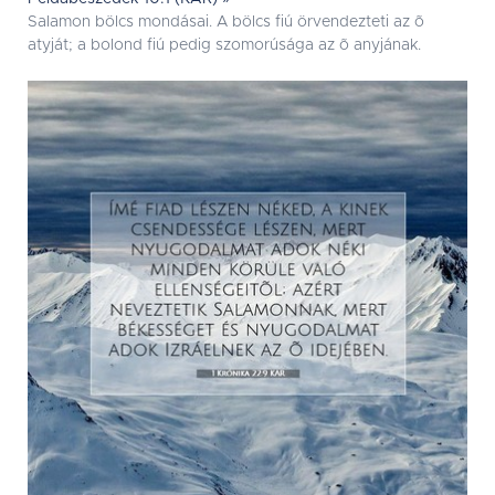
Salamon bölcs mondásai. A bölcs fiú örvendezteti az õ
atyját; a bolond fiú pedig szomorúsága az õ anyjának.