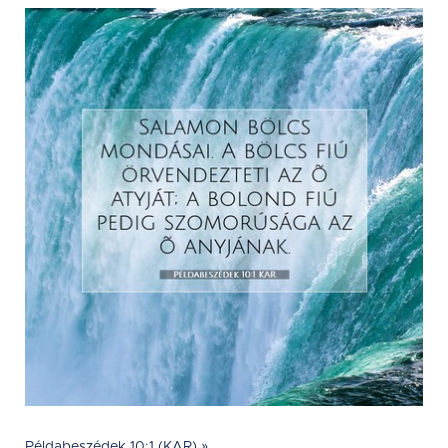
Példabeszédek 10:1 (KAR) »