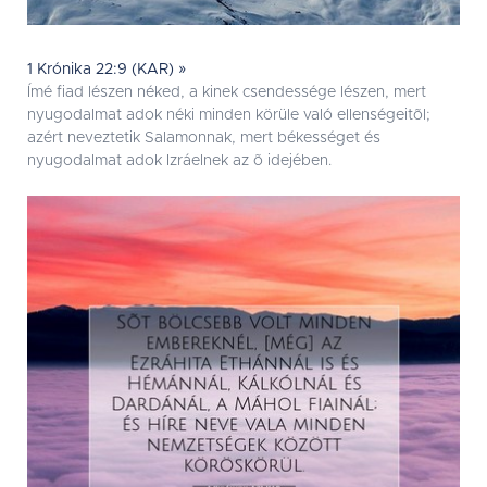
1 Krónika 22:9 (KAR) »
Ímé fiad lészen néked, a kinek csendessége lészen, mert
nyugodalmat adok néki minden körüle való ellenségeitõl;
azért neveztetik Salamonnak, mert békességet és
nyugodalmat adok Izráelnek az õ idejében.