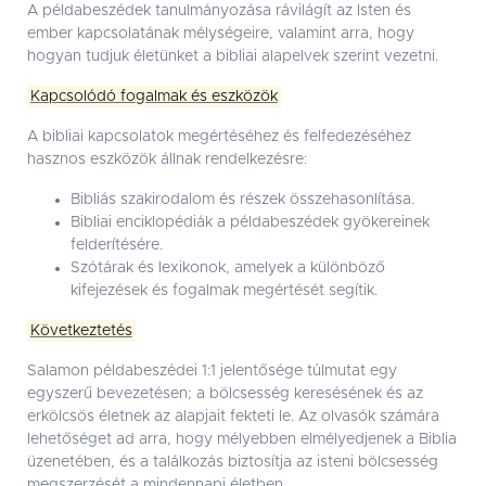
A példabeszédek tanulmányozása rávilágít az Isten és
ember kapcsolatának mélységeire, valamint arra, hogy
hogyan tudjuk életünket a bibliai alapelvek szerint vezetni.
Kapcsolódó fogalmak és eszközök
A bibliai kapcsolatok megértéséhez és felfedezéséhez
hasznos eszközök állnak rendelkezésre:
Bibliás szakirodalom és részek összehasonlítása.
Bibliai enciklopédiák a példabeszédek gyökereinek
felderítésére.
Szótárak és lexikonok, amelyek a különböző
kifejezések és fogalmak megértését segítik.
Következtetés
Salamon példabeszédei 1:1 jelentősége túlmutat egy
egyszerű bevezetésen; a bölcsesség keresésének és az
erkölcsös életnek az alapjait fekteti le. Az olvasók számára
lehetőséget ad arra, hogy mélyebben elmélyedjenek a Biblia
üzenetében, és a találkozás biztosítja az isteni bölcsesség
megszerzését a mindennapi életben.