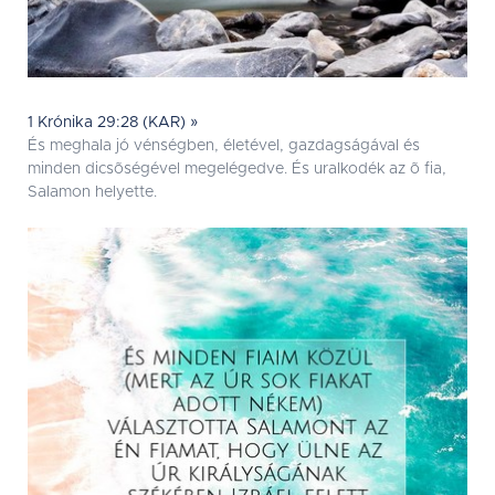
1 Krónika 29:28 (KAR) »
És meghala jó vénségben, életével, gazdagságával és
minden dicsõségével megelégedve. És uralkodék az õ fia,
Salamon helyette.