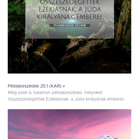
Példabeszédek 25:1 (KAR) »
Még ezek is Salamon példabeszédei, melyeket
összeszedegettek Ezékiásnak, a Júda királyának emberei.