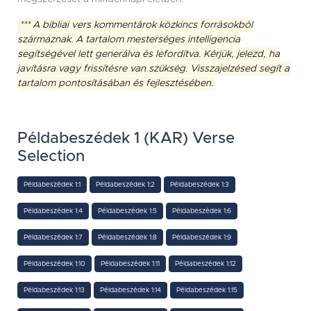
*** A bibliai vers kommentárok közkincs forrásokból
származnak. A tartalom mesterséges intelligencia
segítségével lett generálva és lefordítva. Kérjük, jelezd, ha
javításra vagy frissítésre van szükség. Visszajelzésed segít a
tartalom pontosításában és fejlesztésében.
Példabeszédek 1 (KAR) Verse
Selection
Példabeszédek 1:1
Példabeszédek 1:2
Példabeszédek 1:3
Példabeszédek 1:4
Példabeszédek 1:5
Példabeszédek 1:6
Példabeszédek 1:7
Példabeszédek 1:8
Példabeszédek 1:9
Példabeszédek 1:10
Példabeszédek 1:11
Példabeszédek 1:12
Példabeszédek 1:13
Példabeszédek 1:14
Példabeszédek 1:15