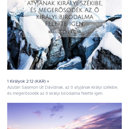
1 Királyok 2:12 (KAR) »
Azután Salamon ült Dávidnak, az õ atyjának királyi székibe,
és megerõsödék az õ királyi birodalma felette igen.