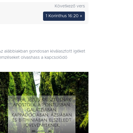
Következő vers
1 Korinthus 16:20 »
 Az alábbiakban gondosan kiválasztott igéket
 elemzéseket olvashass a kapcsolódó