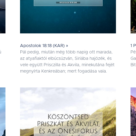
Apostolok 18:18 (KAR) »
1 
ú
Pál pedig, miután még több napig ott marada,
Pé
az atyafiaktól elbúcsúzván, Siriába hajózék, és
Ga
vele együtt Prisczilla és Akvila, minekutána fejét
Bi
megnyírta Kenkreában; mert fogadása vala.