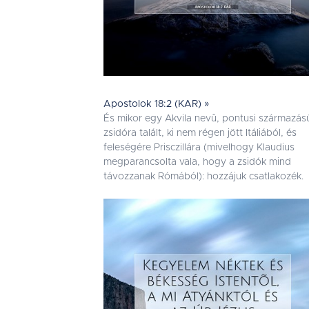
Apostolok 18:2 (KAR) »
És mikor egy Akvila nevû, pontusi származás
zsidóra talált, ki nem régen jött Itáliából, és
feleségére Prisczillára (mivelhogy Klaudius
megparancsolta vala, hogy a zsidók mind
távozzanak Rómából): hozzájuk csatlakozék.