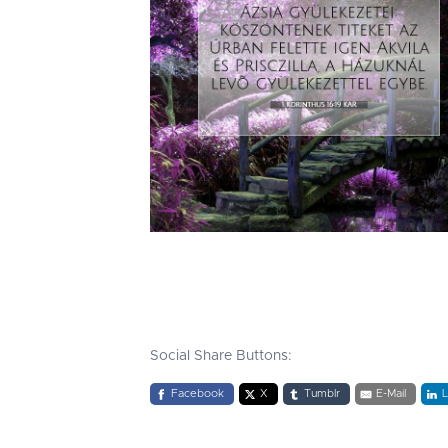
Social Share Buttons:
Facebook
X
Tumblr
E-Mail
L