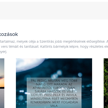
tkozások
 tartalmaz, melyek célja a Szentírás jobb megértésének elősegítése.
ai vers témáit és tanításait. Kattints bármelyik képre, hogy részletes
yerj.