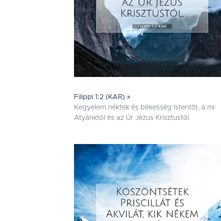
Filippi 1:2 (KAR) »
Kegyelem néktek és békesség Istentõl, a mi
Atyánktól és az Úr Jézus Krisztustól.