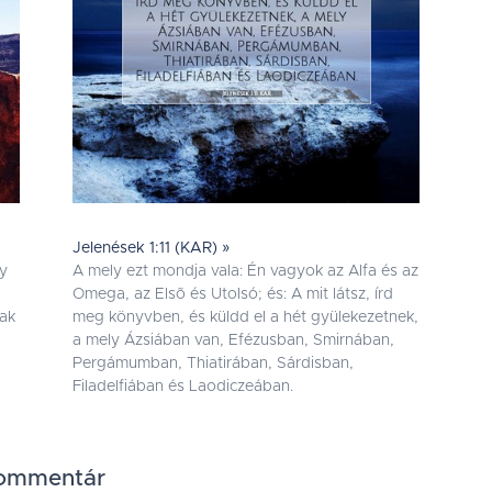
Jelenések 1:11 (KAR) »
gy
A mely ezt mondja vala: Én vagyok az Alfa és az
Omega, az Elsõ és Utolsó; és: A mit látsz, írd
nak
meg könyvben, és küldd el a hét gyülekezetnek,
a mely Ázsiában van, Efézusban, Smirnában,
Pergámumban, Thiatirában, Sárdisban,
Filadelfiában és Laodiczeában.
 kommentár