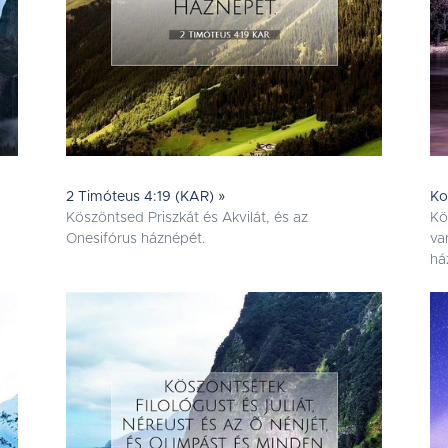
2 Timóteus 4:19 (KAR) »
Ko
Köszöntsed Priszkát és Akvilát, és az
Kö
Onesifórus háznépét.
va
há