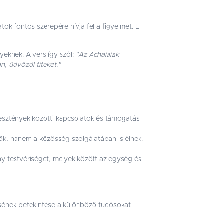
tok fontos szerepére hívja fel a figyelmet. E
yeknek. A vers így szól:
"Az Achaiaiak
n, üdvözöl titeket."
esztények közötti kapcsolatok és támogatás
ők, hanem a közösség szolgálatában is élnek.
y testvériséget, melyek között az egység és
ersének betekintése a különböző tudósokat