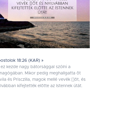
ostolok 18:26 (KAR) »
 ez kezde nagy bátorsággal szólni a
inagógában. Mikor pedig meghallgatta õt
vila és Prisczilla, magok mellé vevék []õt, és
ilvábban kifejtették elõtte az Istennek útát.