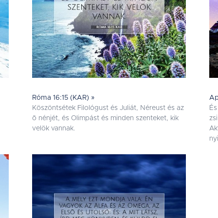
Róma 16:15 (KAR) »
Ap
Köszöntsétek Filológust és Juliát, Néreust és az
És
õ nénjét, és Olimpást és minden szenteket, kik
zs
velök vannak.
Ak
ny