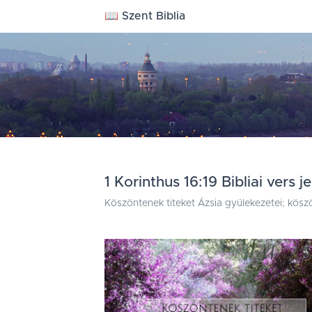
📖 Szent Biblia
1 Korinthus 16:19 Bibliai vers j
Köszöntenek titeket Ázsia gyülekezetei; köszön