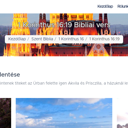
Kezdőlap
Rólun
1 Korinthus 16:19 Bibliai vers
Kezdőlap
Szent Biblia
1 Korinthus 16
1 Korinthus 16:19
elentése
tenek titeket az Úrban felette igen Akvila és Prisczilla, a házuknál 