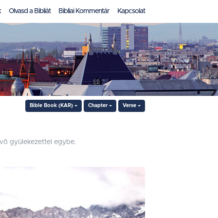
k
Olvasd a Bibliát
Bibliai Kommentár
Kapcsolat
Bible Book (KAR)
Chapter
Verse
levõ gyülekezettel egybe.