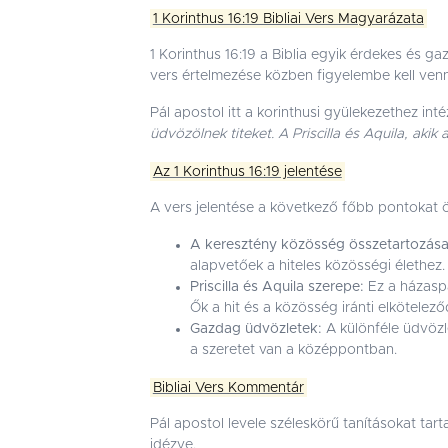
1 Korinthus 16:19 Bibliai Vers Magyarázata
1 Korinthus 16:19 a Biblia egyik érdekes és g
vers értelmezése közben figyelembe kell venni
Pál apostol itt a korinthusi gyülekezethez i
üdvözölnek titeket. A Priscilla és Aquila, ak
Az 1 Korinthus 16:19 jelentése
A vers jelentése a következő főbb pontokat öle
A keresztény közösség összetartozása
alapvetőek a hiteles közösségi élethez.
Priscilla és Aquila szerepe:
Ez a házaspá
Ők a hit és a közösség iránti elkötelező
Gazdag üdvözletek:
A különféle üdvözl
a szeretet van a középpontban.
Bibliai Vers Kommentár
Pál apostol levele széleskörű tanításokat ta
idézve.