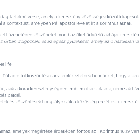
azdag tartalmú verse, amely a keresztény közösségek közötti kapcsola
 a kontextust, amelyben Pál apostol levelet írt a korinthusiaknak.
ntézett üzenetében köszönetet mond az őket üdvözlő akhájai keresztén
ik az Úrban dolgoznak, és az egész gyülekezet, amely az ő házukban va
li fel:
:
Pál apostol köszöntései arra emlékeztetnek bennünket, hogy a ker
r, akik a korai kereszténységben emblematikus alakok, nemcsak hív
dés példái.
etek és köszöntések hangsúlyozzák a közösség erejét és a keresztén
rtalmaz, amelyek megértése érdekében fontos az 1 Korinthus 16:19 v