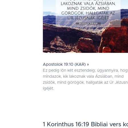
Apostolok 19:10 (KAR) »
Ez pedig lõn két esztendeig; úgyannyira, ho
mindazok, kik lakoznak vala Ázsiában, mind
zsidók, mind görögök, hallgaták az Úr Jézus
ígéjét.
1 Korinthus 16:19 Bibliai vers