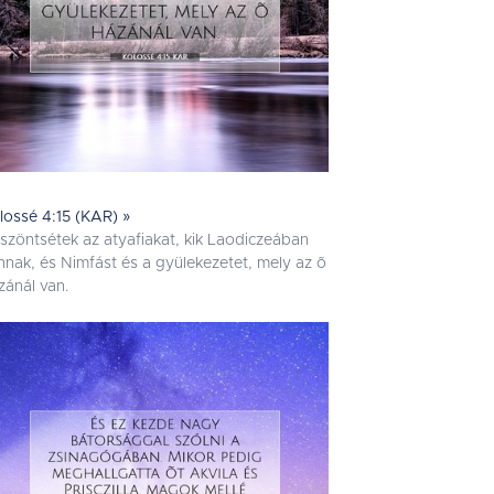
lossé 4:15 (KAR) »
szöntsétek az atyafiakat, kik Laodiczeában
nnak, és Nimfást és a gyülekezetet, mely az õ
zánál van.