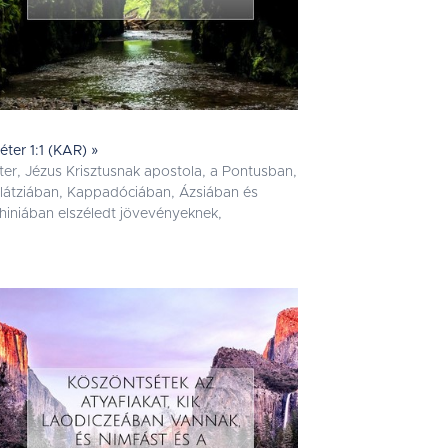
Péter 1:1 (KAR) »
ter, Jézus Krisztusnak apostola, a Pontusban,
látziában, Kappadóciában, Ázsiában és
thiniában elszéledt jövevényeknek,