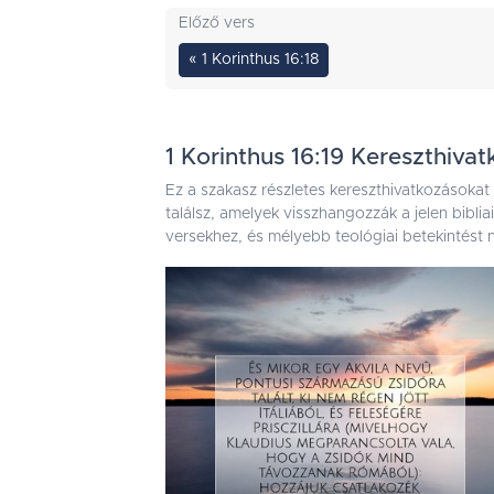
Előző vers
« 1 Korinthus 16:18
1 Korinthus 16:19 Kereszthiva
Ez a szakasz részletes kereszthivatkozásokat
találsz, amelyek visszhangozzák a jelen bibli
versekhez, és mélyebb teológiai betekintést n