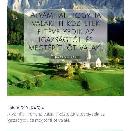
Jakab 5:19 (KAR) »
Atyámfiai, hogyha valaki ti köztetek eltévelyedik az
igazságtól, és megtéríti õt valaki,