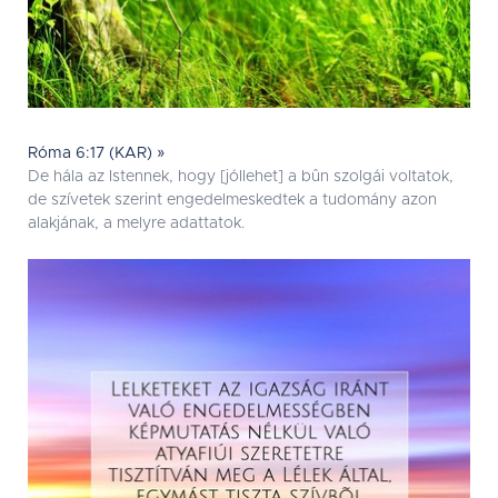
Róma 6:17 (KAR) »
De hála az Istennek, hogy [jóllehet] a bûn szolgái voltatok,
de szívetek szerint engedelmeskedtek a tudomány azon
alakjának, a melyre adattatok.