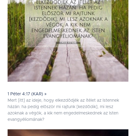
1 Péter 4:17 (KAR) »
Mert [itt] az ideje, hogy elkezdõdjék az ítélet az Istennek
házán: ha pedig elõször mi rajtunk [kezdõdik], mi lesz
azoknak a végök, a kik nem engedelmeskednek az Isten
evangyéliomának?