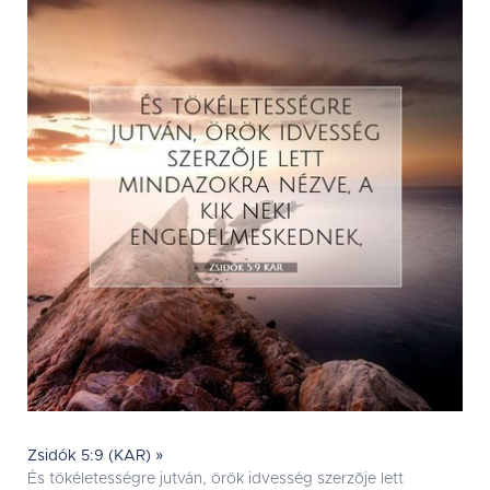
Zsidók 5:9 (KAR) »
És tökéletességre jutván, örök idvesség szerzõje lett