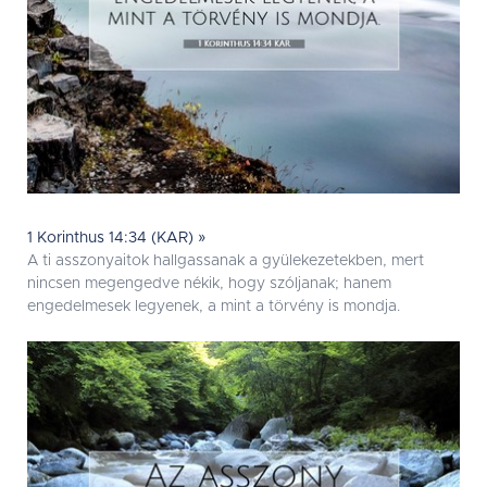
1 Korinthus 14:34 (KAR) »
A ti asszonyaitok hallgassanak a gyülekezetekben, mert
nincsen megengedve nékik, hogy szóljanak; hanem
engedelmesek legyenek, a mint a törvény is mondja.