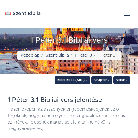
📖 Szent Biblia
1 Péter 3:1 Bibliai vers
Kezdőlap
Szent Biblia
1 Péter 3
1 Péter 3:1
Bible Book (KAR)
Chapter
Verse
1 Péter 3:1 Bibliai vers jelentése
Hasonlóképen az asszonyok engedelmeskedjenek az õ
férjöknek, hogy ha némelyek nem engedelmeskednének is
az ígének, feleségük magaviselete által íge nélkül is
megnyeressenek;