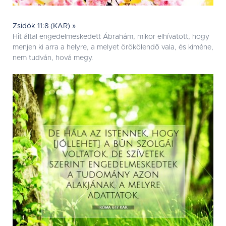
Zsidók 11:8 (KAR) »
Hit által engedelmeskedett Ábrahám, mikor elhívatott, hogy
menjen ki arra a helyre, a melyet örökölendõ vala, és kiméne,
nem tudván, hová megy.