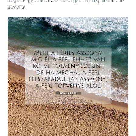
meg õt négy szem között: ha hallgat rád, megnyerted a te
atyádfiát;