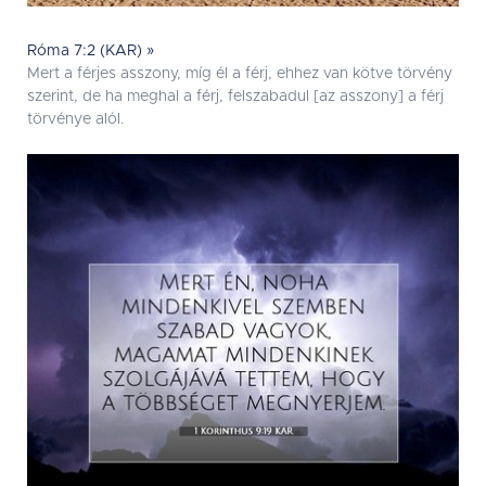
Róma 7:2 (KAR) »
Mert a férjes asszony, míg él a férj, ehhez van kötve törvény
szerint, de ha meghal a férj, felszabadul [az asszony] a férj
törvénye alól.