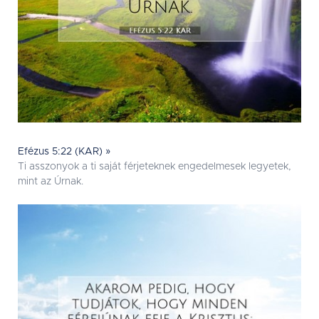
Efézus 5:22 (KAR) »
Ti asszonyok a ti saját férjeteknek engedelmesek legyetek,
mint az Úrnak.