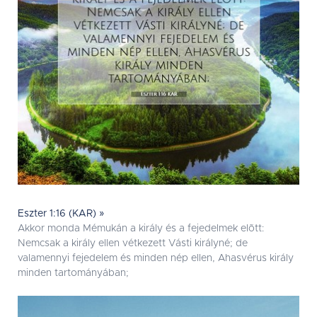
Eszter 1:16 (KAR) »
Akkor monda Mémukán a király és a fejedelmek elõtt:
Nemcsak a király ellen vétkezett Vásti királyné; de
valamennyi fejedelem és minden nép ellen, Ahasvérus király
minden tartományában;