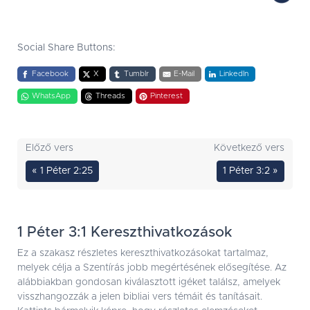
Social Share Buttons:
Facebook
X
Tumblr
E-Mail
LinkedIn
WhatsApp
Threads
Pinterest
Előző vers
Következő vers
« 1 Péter 2:25
1 Péter 3:2 »
1 Péter 3:1 Kereszthivatkozások
Ez a szakasz részletes kereszthivatkozásokat tartalmaz,
melyek célja a Szentírás jobb megértésének elősegítése. Az
alábbiakban gondosan kiválasztott igéket találsz, amelyek
visszhangozzák a jelen bibliai vers témáit és tanításait.