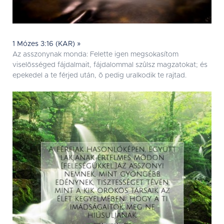
1 Mózes 3:16 (KAR) »
Az asszonynak monda: Felette igen megsokasítom
viselõsséged fájdalmait, fájdalommal szûlsz magzatokat; és
epekedel a te férjed után, õ pedig uralkodik te rajtad.