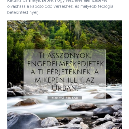
Kattints bármelyik képre, hogy részletes elemzéseket
olvashass a kapcsolódó versekhez, és mélyebb teológiai
betekintést nyerj.