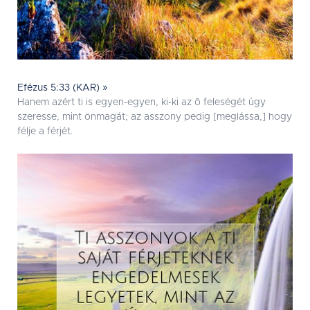
Efézus 5:33 (KAR) »
Hanem azért ti is egyen-egyen, ki-ki az õ feleségét úgy
szeresse, mint önmagát; az asszony pedig [meglássa,] hogy
félje a férjét.