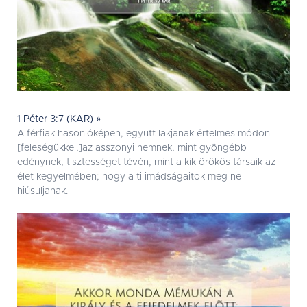
1 Péter 3:7 (KAR) »
A férfiak hasonlóképen, együtt lakjanak értelmes módon
[feleségükkel,]az asszonyi nemnek, mint gyöngébb
edénynek, tisztességet tévén, mint a kik örökös társaik az
élet kegyelmében; hogy a ti imádságaitok meg ne
hiúsuljanak.