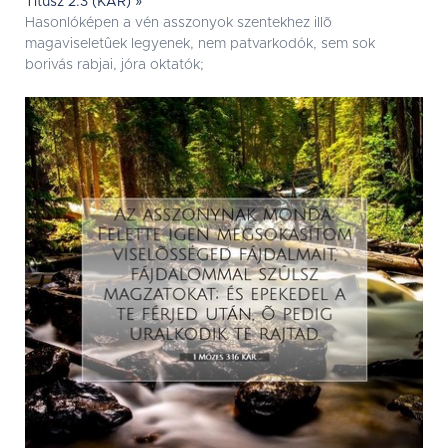
Titusz 2:3 (KAR) »
Hasonlóképen a vén asszonyok szentekhez illõ
magaviseletûek legyenek, nem patvarkodók, sem sok
borivás rabjai, jóra oktatók;