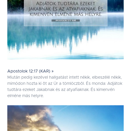
Apostolok 12:17 (KAR) »
Miután pedig kezével hallgatást intett nékik, elbeszélé nékik,
mimódon hozta ki õt az Úr a tömlöczbõl. És monda: Adjátok
tudtára ezeket Jakabnak és az atyafiaknak. És kimenvén
elméne más helyre.