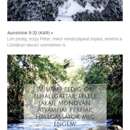
Apostolok 9:32 (KAR) »
Lõn pedig, hogy Péter, mikor mindnyájukat bejárá, leméne a
Liddában lakozó szentekhez is.