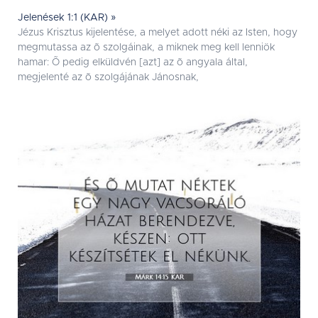
Jelenések 1:1 (KAR) »
Jézus Krisztus kijelentése, a melyet adott néki az Isten, hogy
megmutassa az õ szolgáinak, a miknek meg kell lenniök
hamar: Õ pedig elküldvén [azt] az õ angyala által,
megjelenté az õ szolgájának Jánosnak,