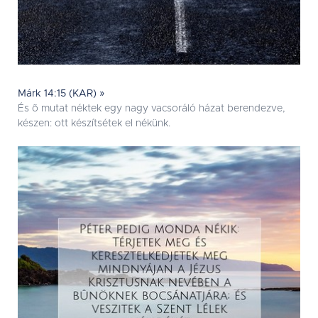
Márk 14:15 (KAR) »
És õ mutat néktek egy nagy vacsoráló házat berendezve,
készen: ott készítsétek el nékünk.