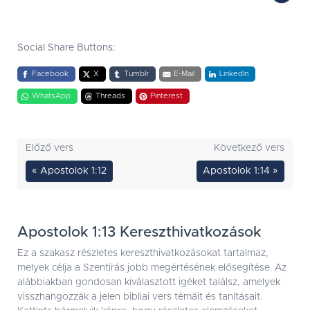
Social Share Buttons:
Facebook
X
Tumblr
E-Mail
LinkedIn
WhatsApp
Threads
Pinterest
Előző vers
Következő vers
« Apostolok 1:12
Apostolok 1:14 »
Apostolok 1:13 Kereszthivatkozások
Ez a szakasz részletes kereszthivatkozásokat tartalmaz,
melyek célja a Szentírás jobb megértésének elősegítése. Az
alábbiakban gondosan kiválasztott igéket találsz, amelyek
visszhangozzák a jelen bibliai vers témáit és tanításait.