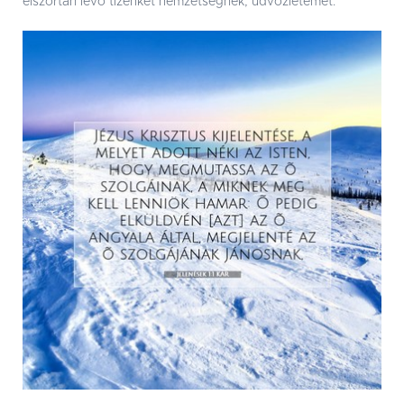
elszórtan levõ tizenkét nemzetségnek; üdvözletemet.