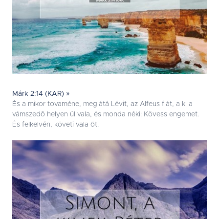
Márk 2:14 (KAR) »
És a mikor tovaméne, meglátá Lévit, az Alfeus fiát, a ki a
vámszedõ helyen ül vala, és monda néki: Kövess engemet.
És felkelvén, követi vala õt.