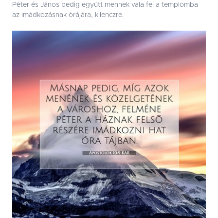
Péter és János pedig együtt mennek vala fel a templomba
az imádkozásnak órájára, kilenczre.