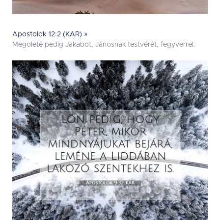
Apostolok 12:2 (KAR) »
Megöleté pedig Jakabot, Jánosnak testvérét, fegyverrel.