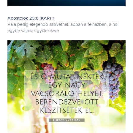
Apostolok 20:8 (KAR) »
Vala pedig elegendõ szövétnek abban a felházban, a hol
egybe valának gyülekezve.