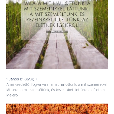
1 János 1:1 (KAR) »
A mi kezdettõl fogva vala, a mit hallottunk, a mit szemeinkkel
láttunk , a mit szemléltünk, és kezeinkkel illettünk, az életnek
Ígéjérõl.