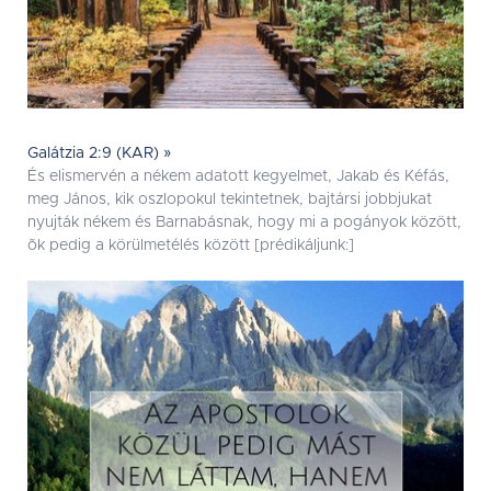
Galátzia 2:9 (KAR) »
És elismervén a nékem adatott kegyelmet, Jakab és Kéfás,
meg János, kik oszlopokul tekintetnek, bajtársi jobbjukat
nyujták nékem és Barnabásnak, hogy mi a pogányok között,
õk pedig a körülmetélés között [prédikáljunk:]