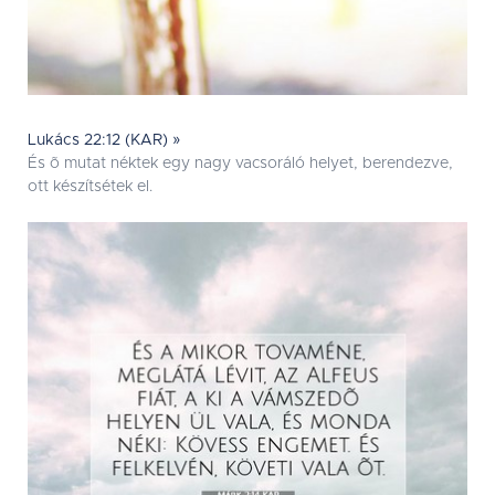
Lukács 22:12 (KAR) »
És õ mutat néktek egy nagy vacsoráló helyet, berendezve,
ott készítsétek el.