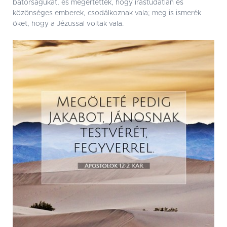
bátorságukat, és megértették, hogy írástudatlan és
közönséges emberek, csodálkoznak vala; meg is ismerék
õket, hogy a Jézussal voltak vala.