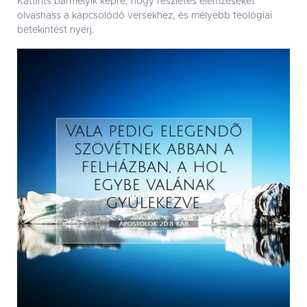
Kattints bármelyik képre, hogy részletes elemzéseket
olvashass a kapcsolódó versekhez, és mélyebb teológiai
betekintést nyerj.