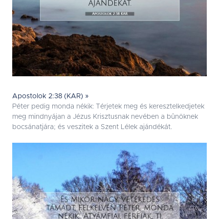
Apostolok 2:38 (KAR) »
Péter pedig monda nékik: Térjetek meg és keresztelkedjetek
meg mindnyájan a Jézus Krisztusnak nevében a bûnöknek
bocsánatjára; és veszitek a Szent Lélek ajándékát.