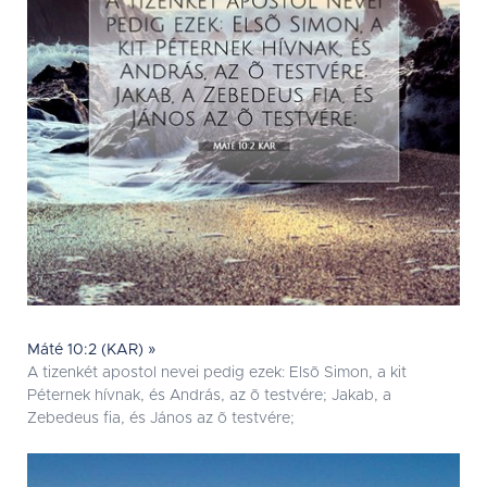
Máté 10:2 (KAR) »
A tizenkét apostol nevei pedig ezek: Elsõ Simon, a kit
Péternek hívnak, és András, az õ testvére; Jakab, a
Zebedeus fia, és János az õ testvére;