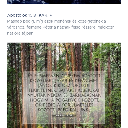
Apostolok 10:9 (KAR) »
Másnap pedig, míg azok menének és közelgetének a
városhoz, felméne Péter a háznak felsõ részére imádkozni
hat óra tájban.