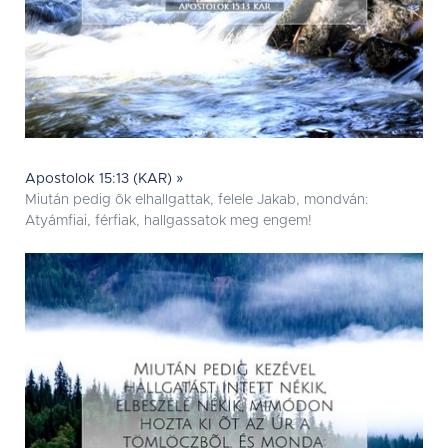
Apostolok 15:13 (KAR) »
Miután pedig õk elhallgattak, felele Jakab, mondván:
Atyámfiai, férfiak, hallgassatok meg engem!