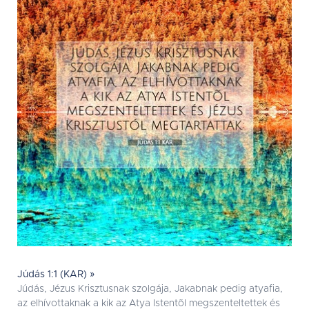
Júdás 1:1 (KAR) »
Júdás, Jézus Krisztusnak szolgája, Jakabnak pedig atyafia,
az elhívottaknak a kik az Atya Istentõl megszenteltettek és