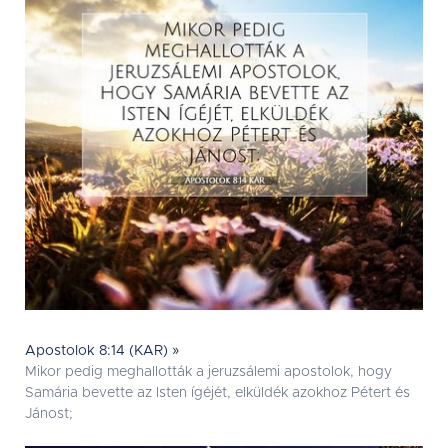
Apostolok 8:14 (KAR) »
Mikor pedig meghallották a jeruzsálemi apostolok, hogy
Samária bevette az Isten ígéjét, elküldék azokhoz Pétert és
Jánost;