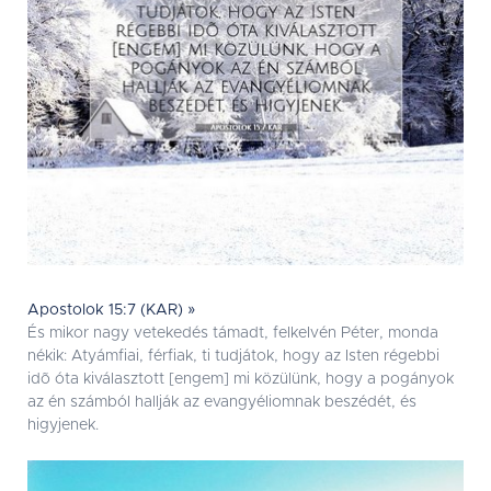
Apostolok 15:7 (KAR) »
És mikor nagy vetekedés támadt, felkelvén Péter, monda
nékik: Atyámfiai, férfiak, ti tudjátok, hogy az Isten régebbi
idõ óta kiválasztott [engem] mi közülünk, hogy a pogányok
az én számból hallják az evangyéliomnak beszédét, és
higyjenek.