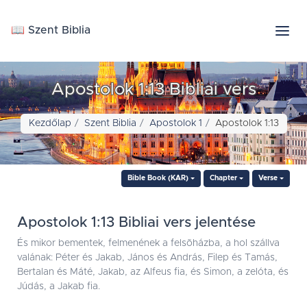
📖 Szent Biblia
Apostolok 1:13 Bibliai vers
Kezdőlap
Szent Biblia
Apostolok 1
Apostolok 1:13
Bible Book (KAR)
Chapter
Verse
Apostolok 1:13 Bibliai vers jelentése
És mikor bementek, felmenének a felsõházba, a hol szállva
valának: Péter és Jakab, János és András, Filep és Tamás,
Bertalan és Máté, Jakab, az Alfeus fia, és Simon, a zelóta, és
Júdás, a Jakab fia.