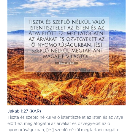
Jakab 1:27 (KAR)
Tiszta és szeplõ nélkül való istentisztelet az Isten és az Atya
elõtt ez: meglátogatni az árvákat és özvegyeket az õ
nyomorúságukban, [és] szeplõ nélkül megtartani magát e