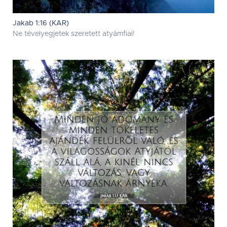
Jakab 1:16 (KAR)
Ne tévelyegjetek szeretett atyámfiai!