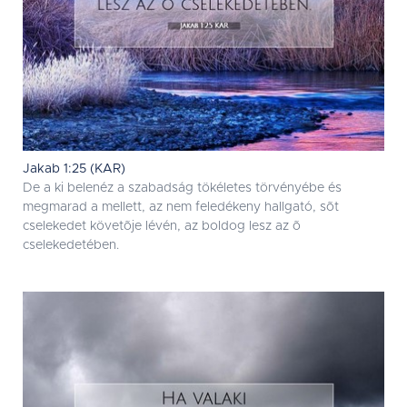
Jakab 1:25 (KAR)
De a ki belenéz a szabadság tökéletes törvényébe és
megmarad a mellett, az nem feledékeny hallgató, sõt
cselekedet követõje lévén, az boldog lesz az õ
cselekedetében.