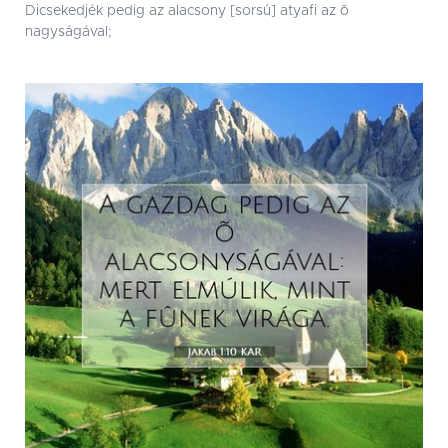
Dicsekedjék pedig az alacsony [sorsú] atyafi az õ
nagyságával;