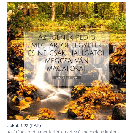
Jakab 1:22 (KAR)
Az ígének pedig megtartói legyetek és ne csak hallgatói,