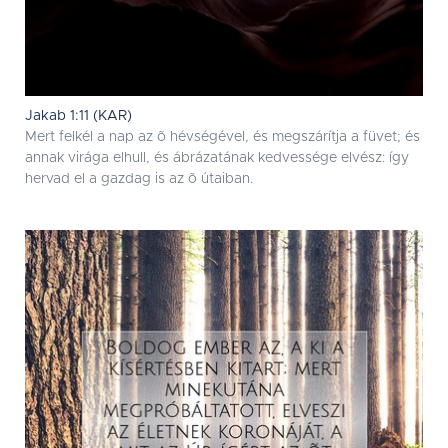
Jakab 1:11 (KAR)
Mert felkél a nap az õ hévségével, és megszárítja a füvet; és
annak virága elhull, és ábrázatának kedvessége elvész: így
hervad el a gazdag is az õ útaiban.