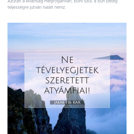
Azután a kívánság megfoganván, bûnt szûl; a bûn pedig
teljességre jutván halált nemz.