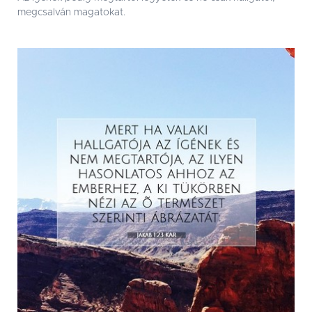
megcsalván magatokat.