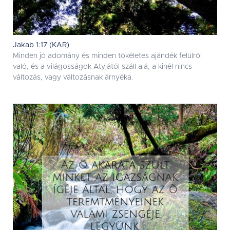
Jakab 1:17 (KAR)
Minden jó adomány és minden tökéletes ajándék felülrõl
való, és a világosságok Atyjától száll alá, a kinél nincs
változás, vagy változásnak árnyéka.