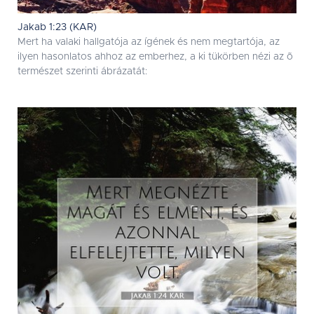
Jakab 1:23 (KAR)
Mert ha valaki hallgatója az ígének és nem megtartója, az
ilyen hasonlatos ahhoz az emberhez, a ki tükörben nézi az õ
természet szerinti ábrázatát: