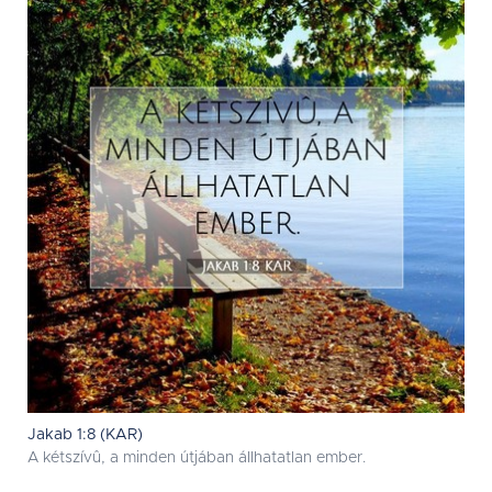
Jakab 1:8 (KAR)
A kétszívû, a minden útjában állhatatlan ember.