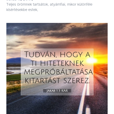
Teljes örömnek tartsátok, atyámfiai, mikor különféle
kísértésekbe estek,