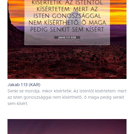
Jakab 1:13 (KAR)
Senki se mondja, mikor kísértetik: Az Istentõl kísértetem: mert
az Isten gonoszsággal nem kísérthetõ, õ maga pedig senkit
sem kísért.