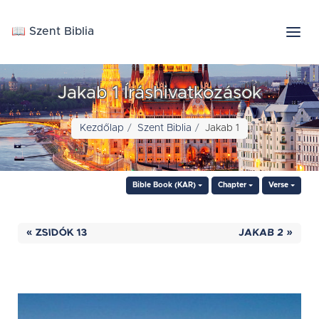
📖 Szent Biblia
Jakab 1 Íráshivatkozások
Kezdőlap
Szent Biblia
Jakab 1
Bible Book (KAR)
Chapter
Verse
« ZSIDÓK 13
JAKAB 2 »