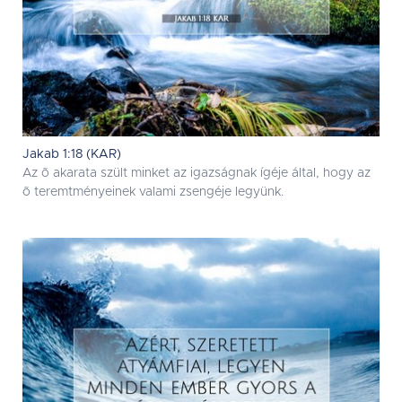
Jakab 1:18 (KAR)
Az õ akarata szült minket az igazságnak ígéje által, hogy az
õ teremtményeinek valami zsengéje legyünk.