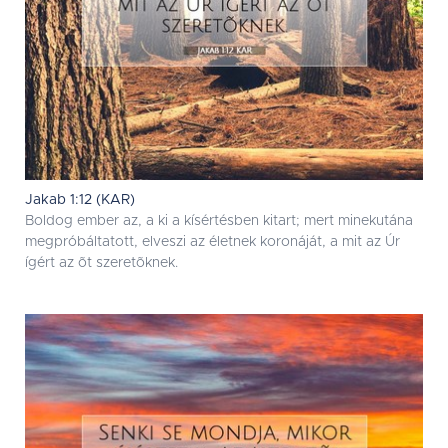
Jakab 1:12 (KAR)
Boldog ember az, a ki a kísértésben kitart; mert minekutána
megpróbáltatott, elveszi az életnek koronáját, a mit az Úr
ígért az õt szeretõknek.