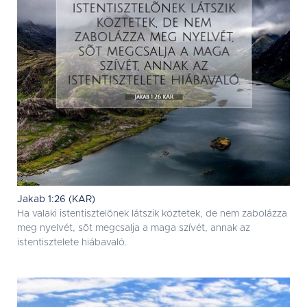
Jakab 1:26 (KAR)
Ha valaki istentisztelõnek látszik köztetek, de nem zabolázza
meg nyelvét, sõt megcsalja a maga szívét, annak az
istentisztelete hiábavaló.