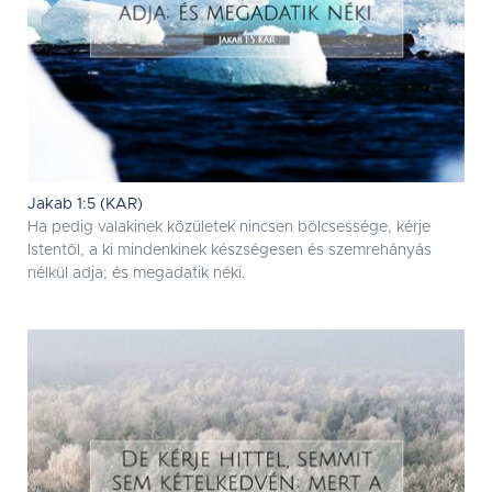
Jakab 1:5 (KAR)
Ha pedig valakinek közületek nincsen bölcsessége, kérje
Istentõl, a ki mindenkinek készségesen és szemrehányás
nélkül adja; és megadatik néki.