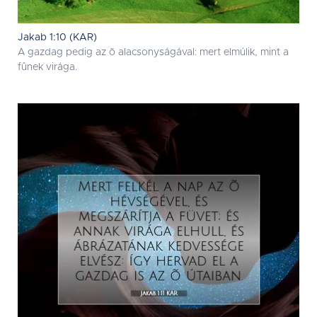
Jakab 1:10 (KAR)
A gazdag pedig az õ alacsonyságával: mert elmúlik, mint a
fûnek virága.