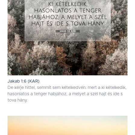
Jakab 1:6 (KAR)
De kérje hittel, semmit sem kételkedvén: mert a ki kételkedik,
hasonlatos a tenger habjához, a melyet a szél hajt és ide s
tova hány.