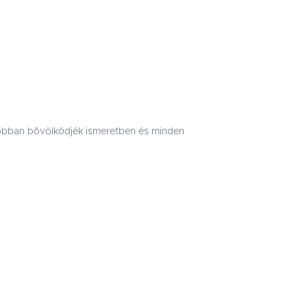
jobban bõvölködjék ismeretben és minden