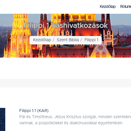
Kezdőlap
Rólun
Filippi 1 Íráshivatkozások
Kezdőlap
Szent Biblia
Filippi 1
Filippi 1:1 (KAR)
Pál és Timótheus, Jézus Krisztus szolgái, minden szentekne
vannak, a püspökökkel és diakónusokkal egyetemben: