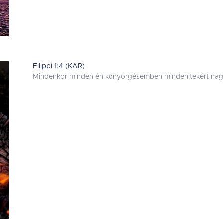
Filippi 1:4 (KAR)
Mindenkor minden én könyörgésemben mindenitekért na