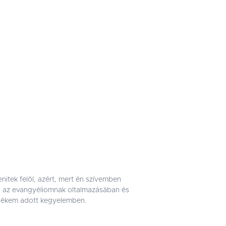
itek felõl, azért, mert én szívemben
nd az evangyéliomnak oltalmazásában és
nékem adott kegyelemben.