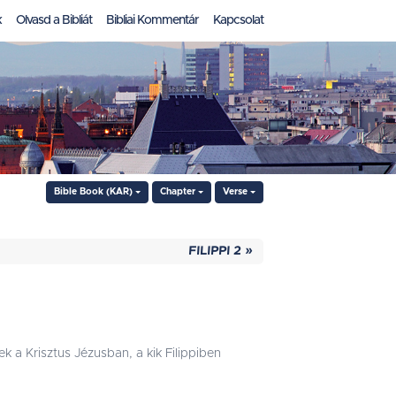
k
Olvasd a Bibliát
Bibliai Kommentár
Kapcsolat
Bible Book (KAR)
Chapter
Verse
FILIPPI 2 »
k a Krisztus Jézusban, a kik Filippiben