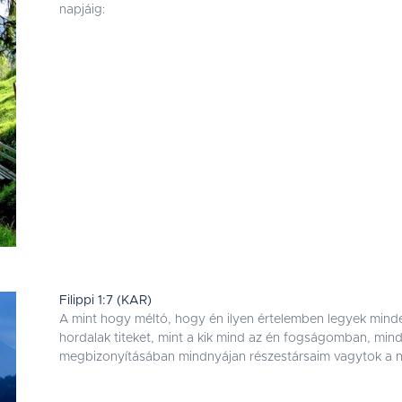
napjáig:
Filippi 1:7 (KAR)
A mint hogy méltó, hogy én ilyen értelemben legyek minden
hordalak titeket, mint a kik mind az én fogságomban, mi
megbizonyításában mindnyájan részestársaim vagytok a 